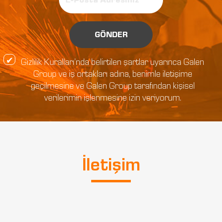
GÖNDER
Gizlilik Kuralları’nda belirtilen şartlar uyarınca Galen
Group ve iş ortakları adına, benimle iletişime
geçilmesine ve Galen Group tarafından kişisel
verilerimin işlenmesine izin veriyorum.
İletişim