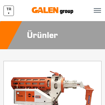
TR
▼
Ürünler