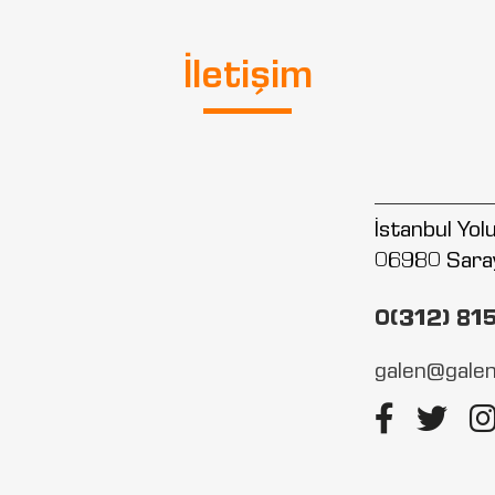
İletişim
İstanbul Yo
06980 Sara
0(312) 81
galen@galen