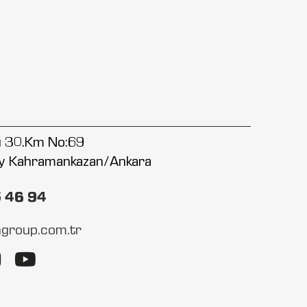
lu 30.Km No:69
y Kahramankazan/Ankara
5 46 94
group.com.tr