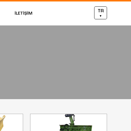
TR
İLETİŞİM
▼