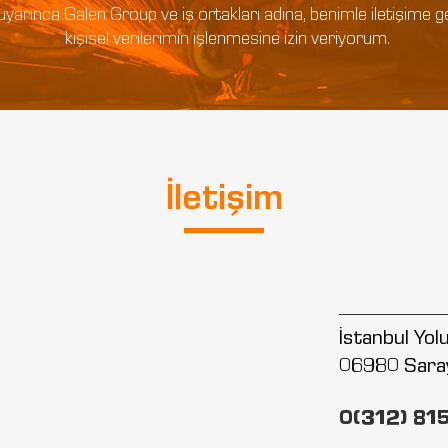
tlar uyarınca Galen Group ve iş ortakları adına, benimle iletişim
kişisel verilerimin işlenmesine izin veriyorum.
İletişim
İstanbul Yo
06980 Sara
0(312) 81