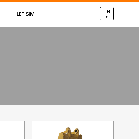
TR
İLETİŞİM
▼