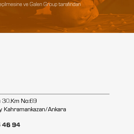
e geçilmesine ve Galen Group tarafından
lu 30.Km No:69
y Kahramankazan/Ankara
5 46 94