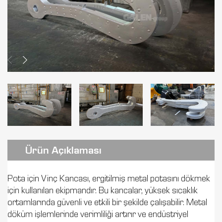
Ürün Açıklaması
Pota için Vinç Kancası, ergitilmiş metal potasını dökmek
için kullanılan ekipmandır. Bu kancalar, yüksek sıcaklık
ortamlarında güvenli ve etkili bir şekilde çalışabilir. Metal
döküm işlemlerinde verimliliği artırır ve endüstriyel