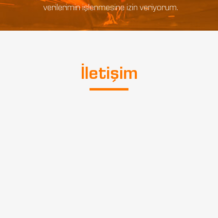
verilerimin işlenmesine izin veriyorum.
İletişim