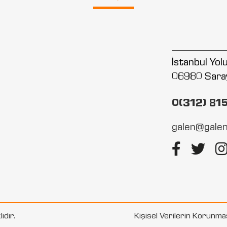
İstanbul Yo
06980 Sara
0(312) 81
galen@galen
ıdır.
Kişisel Verilerin Korunm