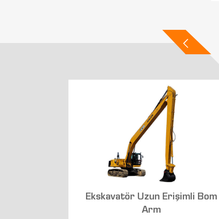
Ekskavatör Uzun Erişimli Bom
vası
Arm