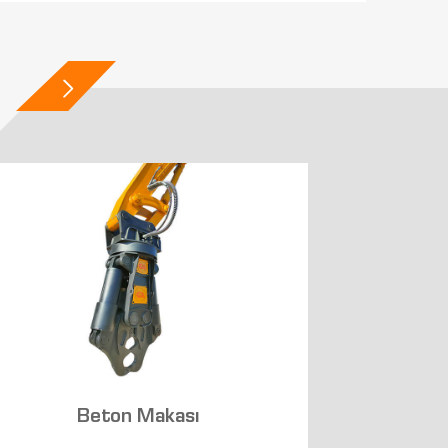
Beton Makası
To