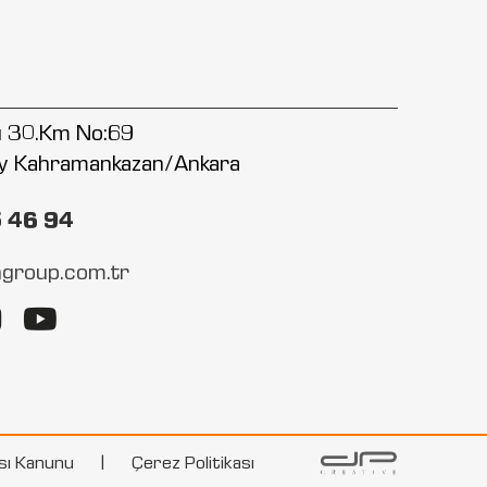
lu 30.Km No:69
y Kahramankazan/Ankara
5 46 94
group.com.tr
ası Kanunu
|
Çerez Politikası